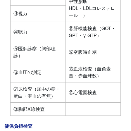
中性脂肪
HDL・LDLコレステロ
③視カ
ール ）
⑪肝機能検査（GOT・
④聴力
GPT・γ-GTP）
⑤医師診察（胸部聴
⑫空腹時血糖
診）
⑬血液検査（血色素
⑥血圧の測定
量・赤血球数）
⑦尿検査（尿中の糖・
⑭心電図検査
蛋白・潜血の有無）
⑧胸部X線検査
健保負担検査