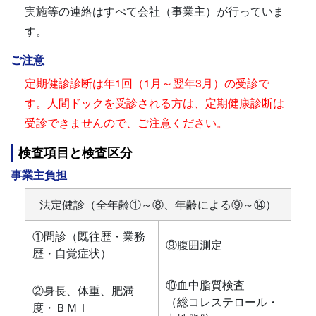
実施等の連絡はすべて会社（事業主）が行っていま
す。
ご注意
定期健診診断は年1回（1月～翌年3月）の受診で
す。人間ドックを受診される方は、定期健康診断は
受診できませんので、ご注意ください。
検査項目と検査区分
事業主負担
法定健診（全年齢①～⑧、年齢による⑨～⑭）
①問診（既往歴・業務
⑨腹囲測定
歴・自覚症状）
⑩血中脂質検査
②身長、体重、肥満
（総コレステロール・
度・ＢＭＩ