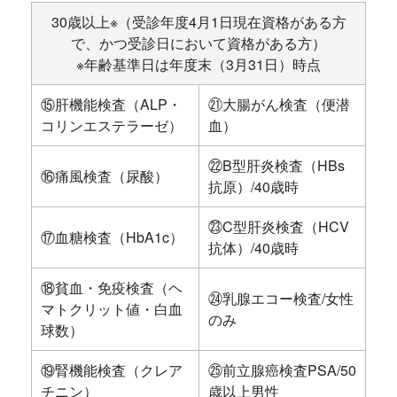
30歳以上※（受診年度4月1日現在資格がある方
で、かつ受診日において資格がある方）
※年齢基準日は年度末（3月31日）時点
⑮肝機能検査（ALP・
㉑大腸がん検査（便潜
コリンエステラーゼ）
血）
㉒B型肝炎検査（HBs
⑯痛風検査（尿酸）
抗原）/40歳時
㉓C型肝炎検査（HCV
⑰血糖検査（HbA1c）
抗体）/40歳時
⑱貧血・免疫検査（ヘ
㉔乳腺エコー検査/女性
マトクリット値・白血
のみ
球数）
⑲腎機能検査（クレア
㉕前立腺癌検査PSA/50
チニン）
歳以上男性