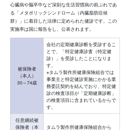
心臓病や脳卒中など深刻な生活習慣病の前ぶれであ
る「メタボリックシンドローム（内臓脂肪症候
群）」に着目した法律に定められた健診です。この
実施率は国に報告をし、公表されます。
会社の定期健康診断を受診するこ
とで、「特定健康診査（特定健
診）」を受診したことになりま
す。
被保険者
※タムラ製作所健康保険組合では
（本人）
事業主と特定健診実施にかかる業
30～74歳
務委託契約を結んでおり、特定健
診の検査項目が「定期健康診断」
の検査項目に含まれているからで
す。
任意継続被
保険者（本
タムラ製作所健康保険組合から