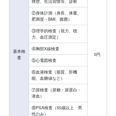
煙歴、生活習慣等、診察
②身体計測（身長、体重、
肥満度・BMI、腹囲）
③理学的検査（視力、聴
力、血圧測定）
④胸部X線検査
基本検
0円
査
⑤心電図検査
⑥血液検査（脂質、肝機
能、血糖値など）
⑦尿検査（尿糖・尿蛋白・
潜血）
⑧PSA検査（50歳以上 男
性のみ）