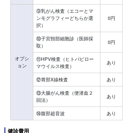
⑨乳がん検査（エコーとマ
ンモグラフィーどちらか選
0円
択）
⑩子宮頸部細胞診（医師採
0円
取）
オプシ
⑪HPV検査（ヒトパピロー
あり
ョン
マウイルス検査）
⑫胃部X線検査
あり
⑬大腸がん検査（便潜血２
あり
回法）
⑭腹部超音波
あり
健診費用