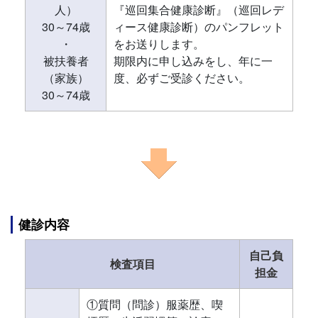
人）
『巡回集合健康診断』（巡回レデ
30～74歳
ィース健康診断）のパンフレット
・
をお送りします。
被扶養者
期限内に申し込みをし、年に一
（家族）
度、必ずご受診ください。
30～74歳
健診内容
自己負
検査項目
担金
①質問（問診）服薬歴、喫