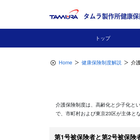
Skip
to
content
トップ
Home
健康保険制度解説
介
介護保険制度は、高齢化と少子化と
で、市町村および東京23区が主体と
第1号被保険者と第2号被保険