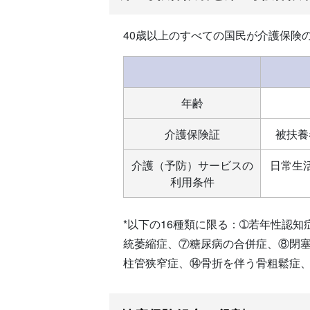
40歳以上のすべての国民が介護保険
年齢
介護保険証
被扶養
介護（予防）サービスの
日常生
利用条件
*以下の16種類に限る：➀若年性認
統萎縮症、⑦糖尿病の合併症、⑧閉
柱管狭窄症、⑭骨折を伴う骨粗鬆症