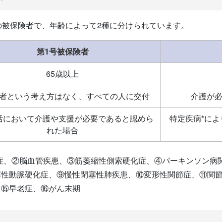
の被保険者で、年齢によって2種に分けられています。
第1号被保険者
65歳以上
者という考え方はなく、すべての人に交付
介護が
活において介護や支援が必要であると認めら
特定疾病*に
れた場合
知症、②脳血管疾患、③筋萎縮性側索硬化症、④パーキンソン病
塞性動脈硬化症、⑨慢性閉塞性肺疾患、⑩変形性関節症、⑪関
、⑮早老症、⑯がん末期