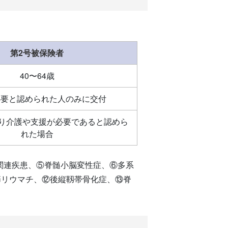
第2号被保険者
40〜64歳
必要と認められた人のみに交付
より介護や支援が必要であると認めら
れた場合
関連疾患、⑤脊髄小脳変性症、⑥多系
節リウマチ、⑫後縦靱帯骨化症、⑬脊