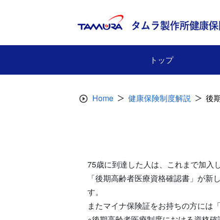
Skip
to
content
トップ
Home
健康保険制度解説
後
75歳に到達した人は、これまで加入
「後期高齢者医療資格確認書」が新
す。
またマイナ保険証をお持ちの方には
※後期高齢者医療制度における資格確